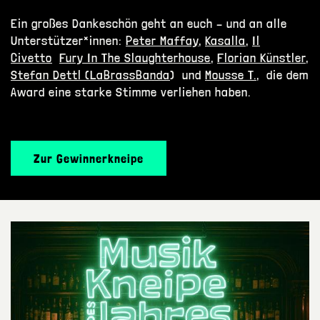
Ein großes Dankeschön geht an euch – und an alle
Unterstützer*innen:
Peter Maffay
,
Kasalla
,
Il
Civetto
Fury In The Slaughterhouse
,
Florian Künstler
,
Stefan Dettl (LaBrassBanda
) und
Mousse T.
, die dem
Award eine starke Stimme verliehen haben.
Zur Gewinnerkneipe