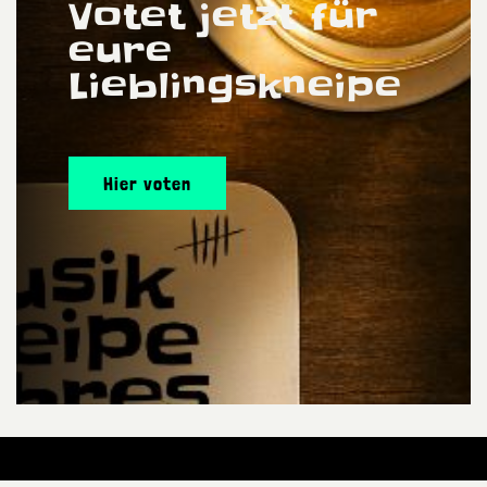
Votet jetzt für
eure
Lieblingskneipe
Hier voten