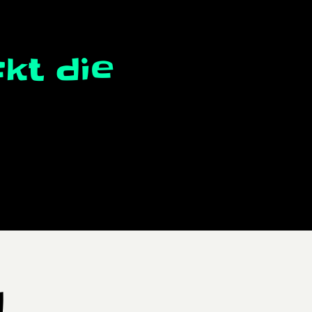
kt die
d