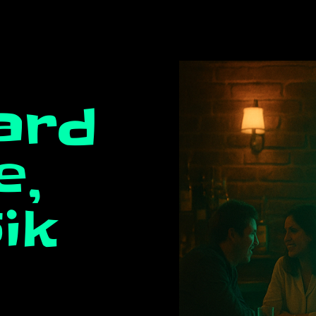
ard
e,
ik