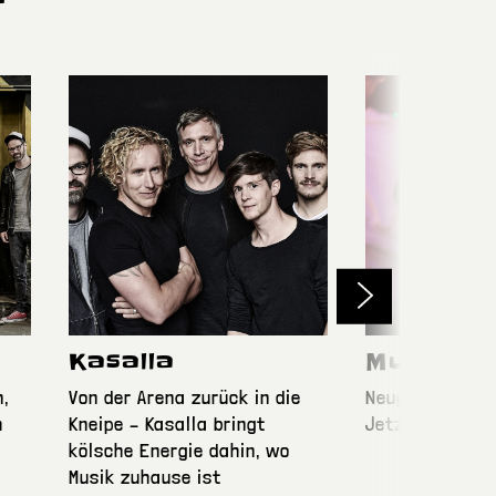
Weiter
Kasalla
Musikkne
,
Von der Arena zurück in die
Neugierig wer 
h
Kneipe – Kasalla bringt
Jetzt alle Kne
kölsche Energie dahin, wo
Musik zuhause ist