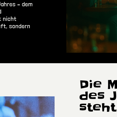
Jahres – dem
d
k nicht
uft, sondern
Die 
des 
steht