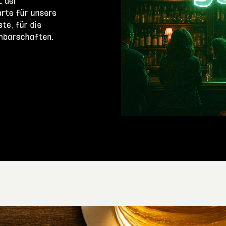
t der
orte für unsere
te, für die
chbarschaften.