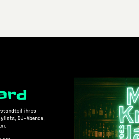
ard
standteil ihres
ylists, DJ-Abende,
en.