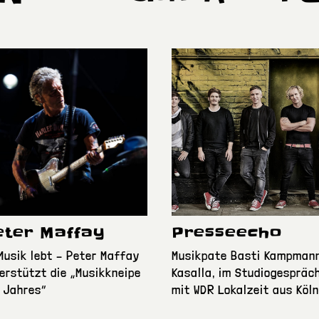
eter Maffay
Presseecho
Musik lebt – Peter Maffay
Musikpate Basti Kampmann
erstützt die „Musikkneipe
Kasalla, im Studiogespräc
 Jahres“
mit WDR Lokalzeit aus Köln