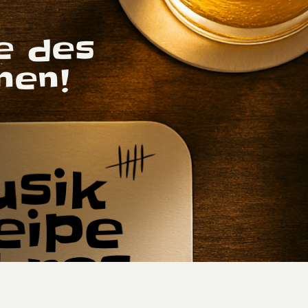
e des
nen!