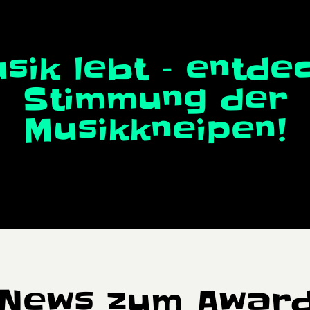
sik lebt – entdec
Stimmung der
Musikkneipen!
News zum Awar